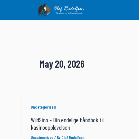
Skip
to
content
May 20, 2026
Uncategorized
WildSino – Din endelige håndbok til
kasinoopplevelsen
Uncategorized
/ By
Olaf Rudolfsen