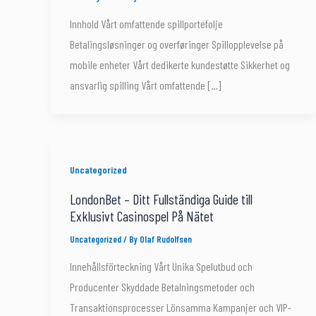
Innhold Vårt omfattende spillportefolje
Betalingsløsninger og overføringer Spillopplevelse på
mobile enheter Vårt dedikerte kundestøtte Sikkerhet og
ansvarlig spilling Vårt omfattende […]
Uncategorized
LondonBet – Ditt Fullständiga Guide till
Exklusivt Casinospel På Nätet
Uncategorized
/ By
Olaf Rudolfsen
Innehållsförteckning Vårt Unika Spelutbud och
Producenter Skyddade Betalningsmetoder och
Transaktionsprocesser Lönsamma Kampanjer och VIP-