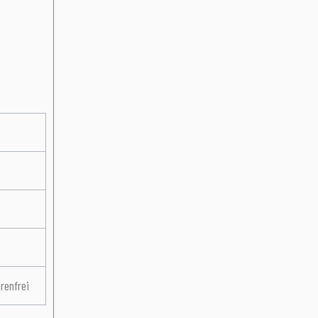
renfrei