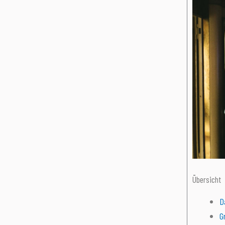
Übersicht
D
G