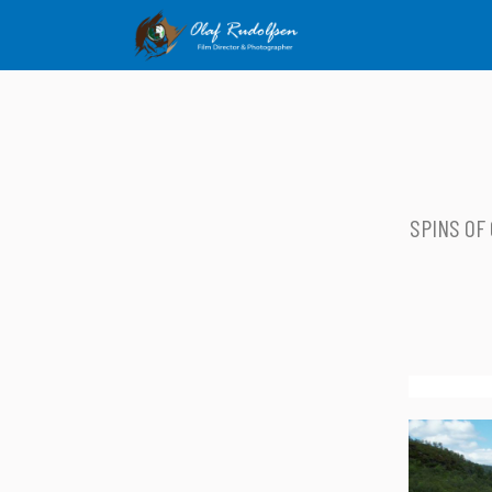
Skip
to
content
SPINS OF