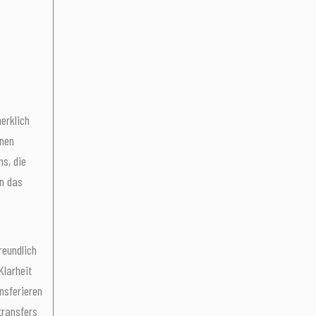
erklich
inen
s, die
en das
reundlich
Klarheit
nsferieren
transfers