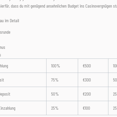
hierfür, dass du mit genügend ansehnlichen Budget ins Casinovergnügen st
au im Detail
gsrunde
nus
s
ahlung
100%
€500
10
sit
75%
€300
50
Deposit
50%
€200
25
Einzahlung
25%
€100
25