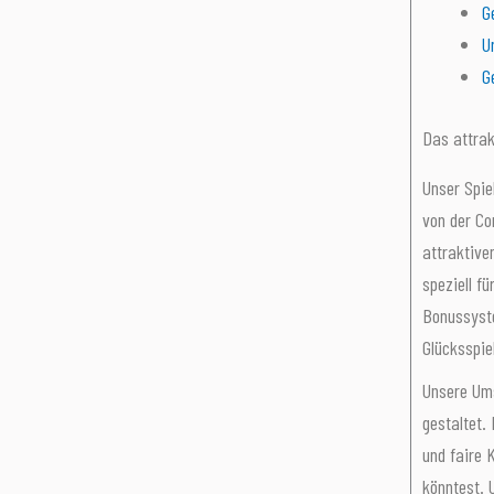
G
U
G
Das attrak
Unser Spie
von der Co
attraktive
speziell f
Bonussyste
Glücksspie
Unsere Ums
gestaltet.
und faire 
könntest. 