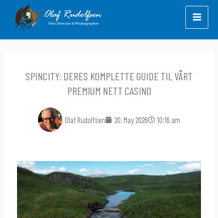
Skip
to
content
SPINCITY: DERES KOMPLETTE GUIDE TIL VÅRT
PREMIUM NETT CASINO
Olaf Rudolfsen
20. May 2026
10:16 am