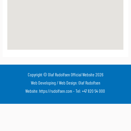
Copyright © Olaf Rudolfsen Official Website 2026
Web Developing / Web Design: Olaf Rudolfsen
Website: https://rudolfsen.com - Tel: +47 920 54 000