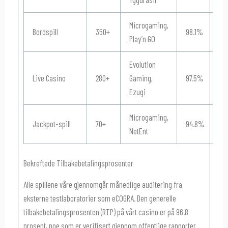
Microgaming,
Bordspill
350+
98.1%
Play’n GO
Evolution
Live Casino
280+
Gaming,
97.5%
Ezugi
Microgaming,
Jackpot-spill
70+
94.8%
NetEnt
Bekreftede Tilbakebetalingsprosenter
Alle spillene våre gjennomgår månedlige auditering fra
eksterne testlaboratorier som eCOGRA. Den generelle
tilbakebetalingsprosenten (RTP) på vårt casino er på 96.8
prosent, noe som er verifisert gjennom offentlige rapporter.