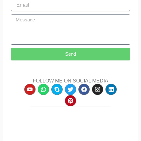
Send
FOLLOW ME ON SOCIAL MEDIA
Y
W
S
T
P
F
I
L
o
h
k
w
i
a
n
i
u
a
y
i
n
c
s
n
t
t
p
t
t
e
t
k
u
s
e
t
e
b
a
e
b
a
e
r
o
g
d
e
p
r
e
o
r
i
p
s
k
a
n
t
m