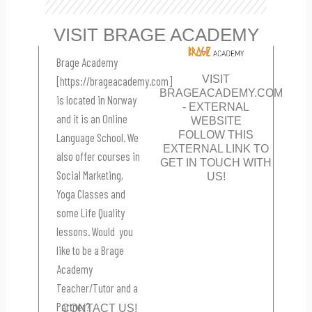
VISIT BRAGE ACADEMY
Brage Academy
VISIT
[https://brageacademy.com]
BRAGEACADEMY.COM
is located in Norway
- EXTERNAL
and it is an Online
WEBSITE​
FOLLOW THIS
Language School. We
EXTERNAL LINK TO
also offer courses in
GET IN TOUCH WITH
Social Marketing,
US!
Yoga Classes and
some Life Quality
lessons. Would you
like to be a Brage
Academy
Teacher/Tutor and a
Partner?
CONTACT US!