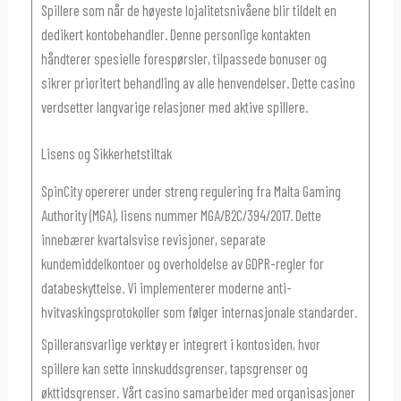
Spillere som når de høyeste lojalitetsnivåene blir tildelt en
dedikert kontobehandler. Denne personlige kontakten
håndterer spesielle forespørsler, tilpassede bonuser og
sikrer prioritert behandling av alle henvendelser. Dette casino
verdsetter langvarige relasjoner med aktive spillere.
Lisens og Sikkerhetstiltak
SpinCity opererer under streng regulering fra Malta Gaming
Authority (MGA), lisens nummer MGA/B2C/394/2017. Dette
innebærer kvartalsvise revisjoner, separate
kundemiddelkontoer og overholdelse av GDPR-regler for
databeskyttelse. Vi implementerer moderne anti-
hvitvaskingsprotokoller som følger internasjonale standarder.
Spilleransvarlige verktøy er integrert i kontosiden, hvor
spillere kan sette innskuddsgrenser, tapsgrenser og
økttidsgrenser. Vårt casino samarbeider med organisasjoner