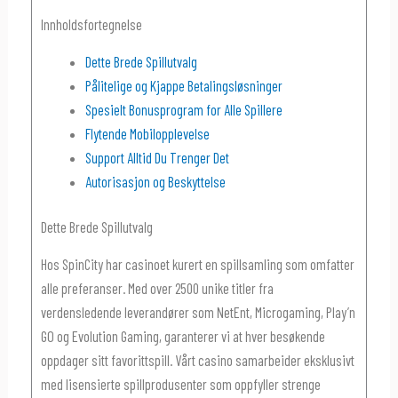
Innholdsfortegnelse
Dette Brede Spillutvalg
Pålitelige og Kjappe Betalingsløsninger
Spesielt Bonusprogram for Alle Spillere
Flytende Mobilopplevelse
Support Alltid Du Trenger Det
Autorisasjon og Beskyttelse
Dette Brede Spillutvalg
Hos SpinCity har casinoet kurert en spillsamling som omfatter
alle preferanser. Med over 2500 unike titler fra
verdensledende leverandører som NetEnt, Microgaming, Play’n
GO og Evolution Gaming, garanterer vi at hver besøkende
oppdager sitt favorittspill. Vårt casino samarbeider eksklusivt
med lisensierte spillprodusenter som oppfyller strenge