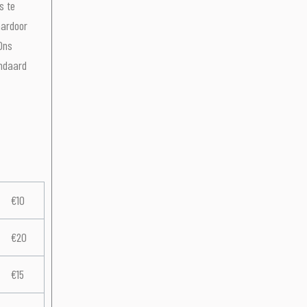
s te
aardoor
Ons
andaard
€10
€20
€15