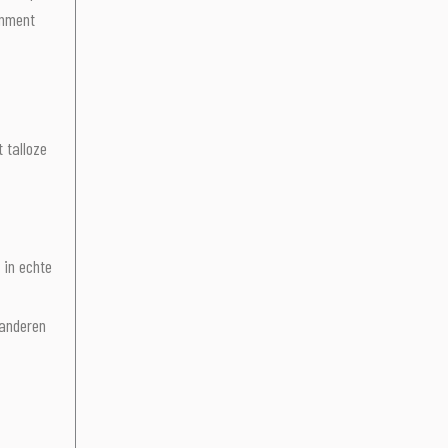
inment
 talloze
 in echte
randeren