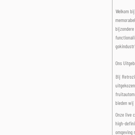
Welkom bi
memorabele
bijzondere
functional
gokindustr
Ons Uitgeb
Bij Retroz
uitgekozen
fruitautom
bieden wij
Onze live 
high-defin
omgeving r