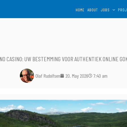
HOME
ABOUT
JOBS
PROJ
NO CASINO: UW BESTEMMING VOOR AUTHENTIEK ONLINE GO
Olaf Rudolfsen
20. May 2026
7:40 am