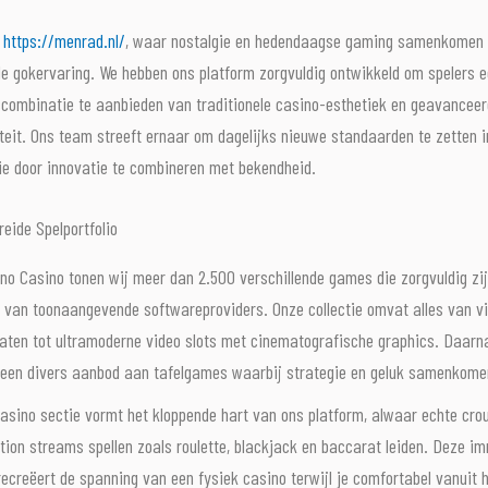
j
https://menrad.nl/
, waar nostalgie en hedendaagse gaming samenkomen 
 gokervaring. We hebben ons platform zorgvuldig ontwikkeld om spelers 
 combinatie te aanbieden van traditionele casino-esthetiek en geavancee
iteit. Ons team streeft ernaar om dagelijks nieuwe standaarden te zetten i
ie door innovatie te combineren met bekendheid.
reide Spelportfolio
ino Casino tonen wij meer dan 2.500 verschillende games die zorgvuldig zi
 van toonaangevende softwareproviders. Onze collectie omvat alles van v
aten tot ultramoderne video slots met cinematografische graphics. Daarn
 een divers aanbod aan tafelgames waarbij strategie en geluk samenkome
casino sectie vormt het kloppende hart van ons platform, alwaar echte cro
ition streams spellen zoals roulette, blackjack en baccarat leiden. Deze i
ecreëert de spanning van een fysiek casino terwijl je comfortabel vanuit h