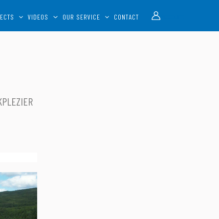
Account
ECTS
VIDEOS
OUR SERVICE
CONTACT
KPLEZIER