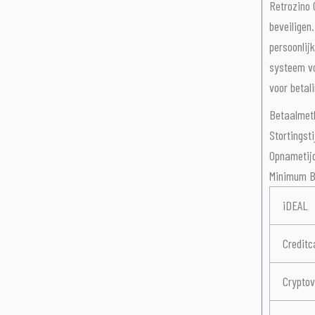
Retrozino 
beveiligen
persoonlij
systeem vo
voor betal
Betaalmet
Stortingsti
Opnametij
Minimum B
iDEAL
Creditc
Cryptov