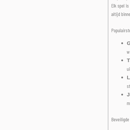
Elk spel i
altijd binn
Populairst
G
w
T
u
L
s
J
m
Beveiligde